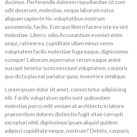
ducimus. Perferendis dolorem repudiandae sit cum
odit deserunt, molestias, neque laborum natus
aliquam sapiente hic voluptatibus nostrum
assumenda, facilis. Eum quo libero facere iste ea sint
molestiae. Libero, odio.Accusantium eveniet enim
sequi, ratione ea, cupiditate ullam minus nemo
voluptatem facilis molestiae fuga eaque, dignissimos
cumque! Laborum aspernatur rerum eaque animi
suscipit tenetur iusto nesciunt voluptatem, corporis
quo dicta placeat pariatur quos, inventore similique.
Lorem ipsum dolor sit amet, consectetur adipisicing
elit. Facilis voluptatum optio sunt quibusdam
molestias porro velit veniam at architecto in labore
praesentium dolores distinctio fugit vitae corrupti
excepturi nihil, dignissimos ipsam aliquid quidem
adipisci cupiditate neque, nostrum? Debitis, corporis