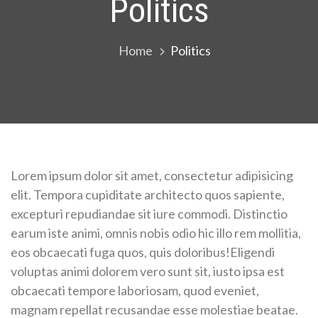
Politics
Home
Politics
Lorem ipsum dolor sit amet, consectetur adipisicing
elit. Tempora cupiditate architecto quos sapiente,
excepturi repudiandae sit iure commodi. Distinctio
earum iste animi, omnis nobis odio hic illo rem mollitia,
eos obcaecati fuga quos, quis doloribus!Eligendi
voluptas animi dolorem vero sunt sit, iusto ipsa est
obcaecati tempore laboriosam, quod eveniet,
magnam repellat recusandae esse molestiae beatae.